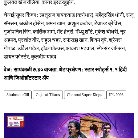
कुलवंत खेजरोलिया, कॉनर इस्टरहुझैन.
चेन्नई सुपर किंग्ज : ऋतुराज गायकवाड (कर्णधार), महेंद्रसिंह धोनी, संजू
सॅमसन, अकील होसेन, अमन खान, अंशुल कंबोज, डेवाल्ड ब्रेविस,
गुर्जापनित सिंग, कार्तिक शर्मा, मॅट हेन्री, मॅथ्यू शॉर्ट, मुकेश चौधरी, नूर
अहमद, प्रशांत वीर, राहुल चहर, सर्फराझ खान, शिवम दुबे, श्रेयस
गोपाळ, उर्विल पटेल, झॅक फोल्क्स, आकाश मढवाल, स्पेन्सर जॉन्सन,
डायन फोर्स्टर, कुलदीप यादव.
वेळ : सायंकाळी ७.३० वाजता, थेट प्रक्षेपण : स्टार स्पोर्ट्स १, १ हिंदी
आणि जिओहॉटस्टार ॲप
Shubman Gill
Gujarat Titans
Chennai Super Kings
IPL 2026