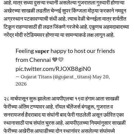
आहे. मात्र सध्या दुसऱ्या स्थानी असलेल्या गुजरातला गुरुवारी होणाऱ्या
अखेरच्या साखळी लढतीत चेन्नई सुपर किंग्जला मोठ्या फरकाने नमवून
अग्रस्थान पटकावण्याची संधी आहे. त्याच वेळी चेन्नईला मात्र शर्यतीत
टिकून राहण्यासाठी ही लढत जिंकणे गरजेचे आहे. एकूणच अहमदाबादच्या
नरेंद्र मोदी स्टेडियमवर होणाऱ्या या सामन्याकडे लक्ष लागून आहे.
Feeling 𝐬𝐮𝐩𝐞𝐫 happy to host our friends
from Chennai 💙💛
pic.twitter.com/RJOXB8giN0
— Gujarat Titans (@gujarat_titans)
May 20,
2026
२८ मार्चपासून सुरू झालेला आयपीएलचा १९वा हंगाम आता साखळी
फेरीच्या अंतिम टप्प्यावर आहे. रॉयल चॅलेंजर्स बंगळुरू, गुजरात व
सनरायजर्स हैदराबाद या संघांनी बाद फेरी गाठलेली असून उर्वरित एका
स्थानासाठी पाच संघांत चुरस आहे. आयपीएलच्या नियमांनुसार साखळी
फेरीच्या अखेरीस आघाडीच्या दोन स्थानांवर असलेल्या संघांमध्ये