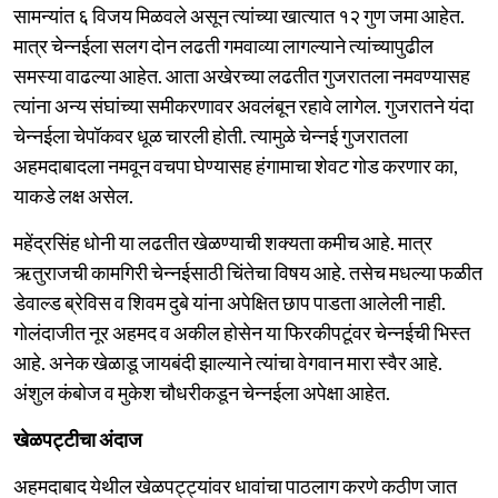
सामन्यांत ६ विजय मिळवले असून त्यांच्या खात्यात १२ गुण जमा आहेत.
मात्र चेन्नईला सलग दोन लढती गमवाव्या लागल्याने त्यांच्यापुढील
समस्या वाढल्या आहेत. आता अखेरच्या लढतीत गुजरातला नमवण्यासह
त्यांना अन्य संघांच्या समीकरणावर अवलंबून रहावे लागेल. गुजरातने यंदा
चेन्नईला चेपॉकवर धूळ चारली होती. त्यामुळे चेन्नई गुजरातला
अहमदाबादला नमवून वचपा घेण्यासह हंगामाचा शेवट गोड करणार का,
याकडे लक्ष असेल.
महेंद्रसिंह धोनी या लढतीत खेळण्याची शक्यता कमीच आहे. मात्र
ऋतुराजची कामगिरी चेन्नईसाठी चिंतेचा विषय आहे. तसेच मधल्या फळीत
डेवाल्ड ब्रेविस व शिवम दुबे यांना अपेक्षित छाप पाडता आलेली नाही.
गोलंदाजीत नूर अहमद व अकील होसेन या फिरकीपटूंवर चेन्नईची भिस्त
आहे. अनेक खेळाडू जायबंदी झाल्याने त्यांचा वेगवान मारा स्वैर आहे.
अंशुल कंबोज व मुकेश चौधरीकडून चेन्नईला अपेक्षा आहेत.
खेळपट्टीचा अंदाज
अहमदाबाद येथील खेळपट्ट्यांवर धावांचा पाठलाग करणे कठीण जात