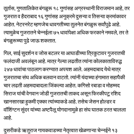
तूर्तास, गुणतालिकेत बंगळुरू १८ गुणांसह अग्रस्थानी विराजमान आहे, तर
गुजरात व हैदराबाद १६ गुणांसह अनुक्रमे दुसऱ्या व तिसऱ्या क्रमांकावर
आहेत. नेटरनरेट म्हणजेच धावगतीच्या तुलनेत बंगळुरू सर्वांपुढे आहे.
त्यामुळेच गुजरातने चेन्नईला ७५ धावांपेक्षा अधिक फरकाने नमवले, तर ते
बंगळुरूच्या पुढे जाऊ शकतात.
गिल, साई सुदर्शन व जोस बटलर या आघाडीच्या त्रिकुटावर गुजरातची
फलंदाजी अवलंबून आहे. मात्र गेल्या लढतीत त्यांना कोलकाताविरुद्ध
२४७ धावांचा पाठलाग करण्यात अपयश आले. अहमदाबाद येथे मात्र
गुजरातचा संघ अधिक बलवान वाटतो. त्यांनी यंदाच्या हंगामात सहापैकी
चार लढती अहमदाबादला जिंकल्या आहेत. कगिसो रबाडा व मोहम्मद
सिराज यांची वेगवान जोडी गुजरातची ताकद असून फिरकीपटू रशिद
खानसारखा हुकमी एक्का त्यांच्याकडे आहे. तसेच जेसन होल्डर व
वॉशिंग्टन सुंदर यांच्या अष्टपैलू योगदानामुळे हा संघ घातक ठरत चालला
आहे.
दुसरीकडे ऋतुराज गायकवाडच्या नेतृत्वात खेळणाऱ्या चेन्नईने १३