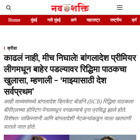
Home
मुंबई
नवी मुंबई
ठाणे
महाराष्ट्र
राष्ट्रीय
क्रीड
क्रीडा
काढलं नाही, मीच निघाले! बांगलादेश प्रीमियर
लीगमधून बाहेर पडल्यावर रिद्धिमा पाठकचा
खुलासा, म्हणाली - ‘माझ्यासाठी देश
सर्वप्रथम’
काही माध्यमांमध्ये बांगलादेश क्रिकेट बोर्डाने (BCB) रिद्धिमा पाठकला
बीपीएलच्या होस्टिंग पॅनलमधून वगळल्याचे वृत्त प्रसिद्ध झाले होते.
विशेषतः पाकिस्तानी आणि बांगलादेशी नेटकऱ्यांकडून याला खतपाणी
घातले जात होते.