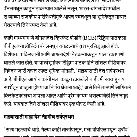
पॅनलमधून काढून टाकण्यात आलेले नसून, भारत-बांगलादेशमधील
सध्याच्या राजकीय परिस्थितीमुळे आपण स्वतःहून या भूमिकेतून माघार
घेतल्याचे तिने स्पष्ट केले आहे.
काही माध्यमांमध्ये बांगलादेश क्रिकेट बोर्डाने (BCB) रिद्धिमा पाठकला
बीपीएलच्या होस्टिंग पॅनलमधून वगळल्याचे वृत्त प्रसिद्ध झाले होते.
विशेषतः पाकिस्तानी आणि बांगलादेशी नेटकऱ्यांकडून याला खतपाणी
घातले जात होते. या पार्श्वभूमीवर रिद्धिमा पाठक हिने सोशल मीडियावर
निवेदन जारी करत स्पष्ट भूमिका मांडली. “माझ्यासाठी देश सर्वप्रथम
आहे. बीपीएल आयोजकांनी मला काढून टाकलेले नाही. मी स्वतःहून या
स्पर्धेतून बाजूला होण्याचा निर्णय घेतला आहे,” असे तिने ठामपणे सांगितले.
क्रिकेटबद्दलचा आपला आदर आणि प्रेम कायम असल्याचेही तिने नमूद
केले. याबबात तिने सोशल मीडियावर एक पोस्ट केली आहे.
माझ्यासाठी माझा देश नेहमीच सर्वप्रथम
“सत्य महत्त्वाचे आहे. गेल्या काही तासांपासून, मला बीपीएलमधून ‘ड्रॉप’