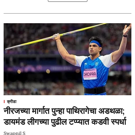
क्रीडा
नीरजच्या मार्गात पुन्हा पाथिरागेचा अडथळा;
डायमंड लीगच्या पुढील टप्प्यात कडवी स्पर्धा
Swapnil S