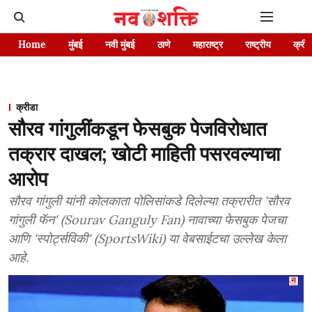
Home
मुंबई
नवी मुंबई
ठाणे
महाराष्ट्र
राष्ट्रीय
क्रीड
क्रीडा
सौरव गांगुलींकडून फेसबुक पेजविरोधात
तक्रार दाखल; खोटी माहिती पसरवल्याचा
आरोप
सौरव गांगुली यांनी कोलकाता पोलिसांकडे दिलेल्या तक्रारीत 'सौरव
गांगुली फॅन' (Sourav Ganguly Fan) नावाच्या फेसबुक पेजचा
आणि 'स्पोर्ट्सविकी' (SportsWiki) या वेबसाईटचा उल्लेख केला
आहे.