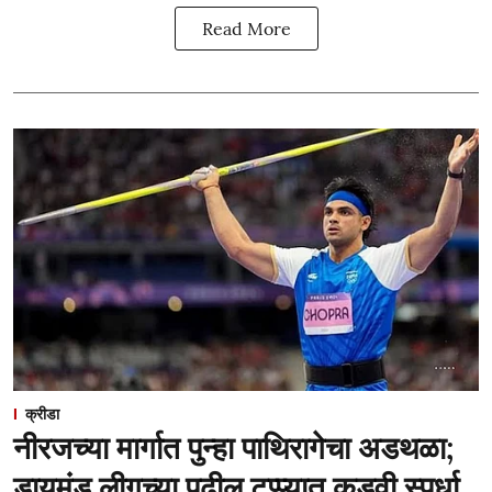
Read More
क्रीडा
नीरजच्या मार्गात पुन्हा पाथिरागेचा अडथळा;
डायमंड लीगच्या पुढील टप्प्यात कडवी स्पर्धा