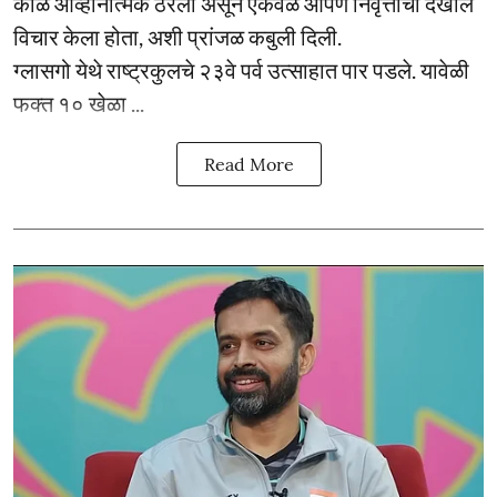
काळ आव्हानात्मक ठरला असून एकवेळ आपण निवृत्तीचा देखील
विचार केला होता, अशी प्रांजळ कबुली दिली.
ग्लासगो येथे राष्ट्रकुलचे २३वे पर्व उत्साहात पार पडले. यावेळी
फक्त १० खेळा ...
Read More