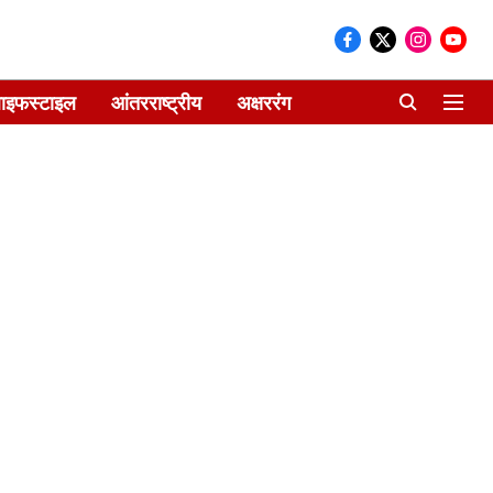
ाइफस्टाइल
आंतरराष्ट्रीय
अक्षररंग