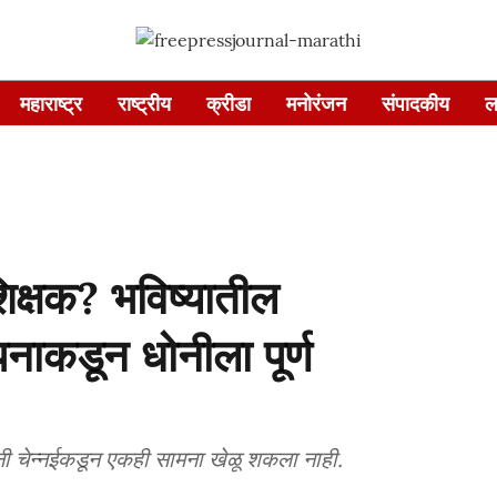
महाराष्ट्र
राष्ट्रीय
क्रीडा
मनोरंजन
संपादकीय
ल
शिक्षक? भविष्यातील
पनाकडून धोनीला पूर्ण
ोनी चेन्नईकडून एकही सामना खेळू शकला नाही.