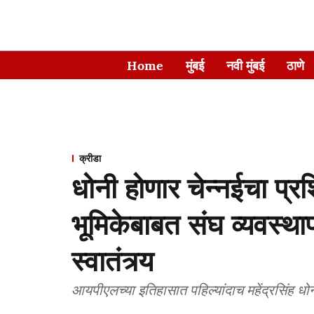
Home
मुंबई
नवी मुंबई
ठाणे
क्रीडा
धोनी होणार चेन्नईचा प्र
भूमिकेबाबत संघ व्यवस्था
स्वातंत्र्य
आयपीएलच्या इतिहासात पहिल्यांदाच महेंद्रसिंह ध