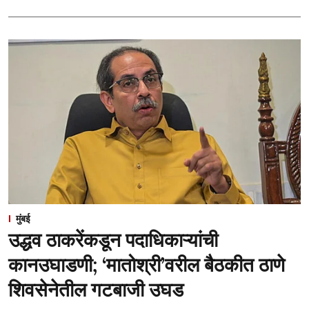
मुंबई
उद्धव ठाकरेंकडून पदाधिकाऱ्यांची
कानउघाडणी; ‘मातोश्री’वरील बैठकीत ठाणे
शिवसेनेतील गटबाजी उघड