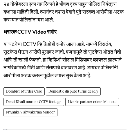
२४ नोव्हेंबरला एका नागरिकाने हे भीषण दृश्य पाहून पोलिस नियंत्रण
कक्षाला माहिती दिली. त्यानंतर तपास वेगाने पुढे सरकत आरोपीला अटक
करण्यात पोलिसांना यश आले.
थरारक CCTV Video समोर
या घटनेचा CCTV व्हिडिओही समोर आला आहे. यामध्ये दिसतंय,
सुटकेस घेऊन आरोपी पुलावर जातो, वजनामुळे तो सुटकेस ओढत नेतो
आणि ती खाली फेकतो. हा व्हिडिओ सोशल मिडियावर व्हायरल झाल्याने
नागरिकांमध्ये भीती आणि संतापाचे वातावरण आहे. डायघर पोलिसांनी
आरोपीला अटक करून पुढील तपास सुरू केला आहे.
Dombivli Murder Case
Domestic dispute turns deadly
Desai Khadi murder CCTV footage
Live-in partner crime Mumbai
Priyanka Vishwakarma Murder