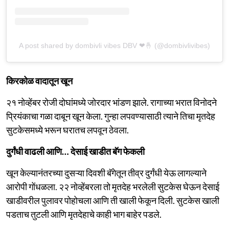
A post shared by dombivli vibes DBV ❤🤞 (@dombivlivibes)
किरकोळ वादातून खून
२१ नोव्हेंबर रोजी दोघांमध्ये जोरदार भांडण झाले. रागाच्या भरात विनोदने
प्रियंकाचा गळा दाबून खून केला. गुन्हा लपवण्यासाठी त्याने तिचा मृतदेह
सुटकेसमध्ये भरून घरातच लपवून ठेवला.
दुर्गंधी वाढली आणि… देसाई खाडीत बॅग फेकली
खून केल्यानंतरच्या दुसऱ्या दिवशी बॅगेतून तीव्र दुर्गंधी येऊ लागल्याने
आरोपी गोंधळला. २२ नोव्हेंबरला तो मृतदेह भरलेली सुटकेस घेऊन देसाई
खाडीवरील पुलावर पोहोचला आणि ती खाली फेकून दिली. सुटकेस खाली
पडताच तुटली आणि मृतदेहाचे काही भाग बाहेर पडले.