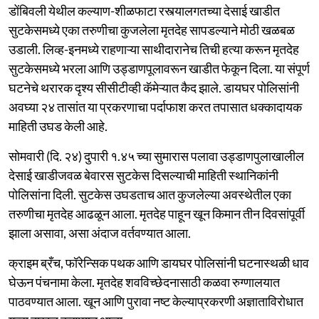
डोंबिवली येथील कल्याण-शीळफाटा रस्त्यालगतच्या देसाई खाडीत
सुटकेसमध्ये एका तरुणीचा कुजलेला मृतदेह सापडल्याने मोठी खळबळ
उडाली. लिव्ह-इनमध्ये राहणाऱ्या साथीदारानेच तिची हत्या करून मृतदेह
सुटकेसमध्ये भरला आणि उड्डाणपूलावरून खाडीत फेकून दिला. या संपूर्ण
घटनेचे थरारक दृश्य सीसीटीव्ही कॅमेऱ्यात कैद झाले. डायघर पोलिसांनी
अवघ्या २४ तासांत या प्रकरणाचा पर्दाफाश करत तपासात धक्कादायक
माहिती उघड केली आहे.
सोमवारी (दि. २४) दुपारी १.४५ च्या सुमारास पलावा उड्डाणपुलाखालील
देसाई खाडीजवळ बेवारस सुटकेस दिसल्याची माहिती स्थानिकांनी
पोलिसांना दिली. सुटकेस उघडताच आत कुजलेल्या अवस्थेतील एका
तरुणीचा मृतदेह आढळून आला. मृतदेह पाहून खून किमान तीन दिवसांपूर्वी
झाला असावा, असा अंदाज वर्तवण्यात आला.
क्राइम ब्रँच, फॉरेन्सिक पथक आणि डायघर पोलिसांनी घटनास्थळी धाव
घेऊन पंचनामा केला. मृतदेह शवविच्छेदनासाठी कळवा रुग्णालयात
पाठवण्यात आला. खून आणि पुरावा नष्ट केल्याप्रकरणी अज्ञाताविरोधात