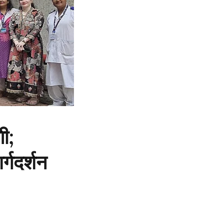
णी;
्गदर्शन