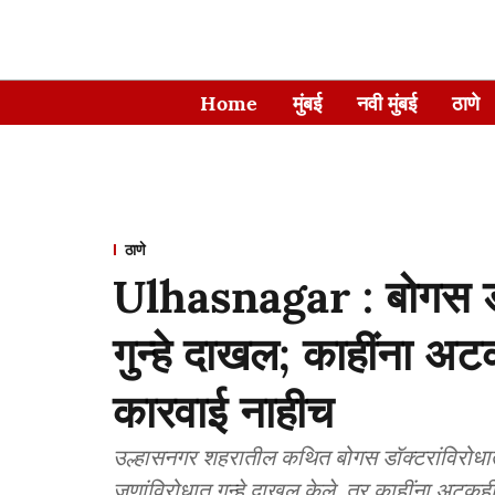
Home
मुंबई
नवी मुंबई
ठाणे
ठाणे
Ulhasnagar : बोगस डॉ
गुन्हे दाखल; काहींना अ
कारवाई नाहीच
उल्हासनगर शहरातील कथित बोगस डॉक्टरांविरोधा
जणांविरोधात गुन्हे दाखल केले, तर काहींना अटकह