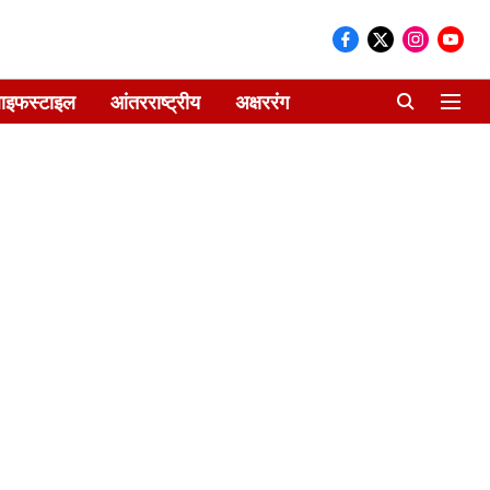
ाइफस्टाइल
आंतरराष्ट्रीय
अक्षररंग