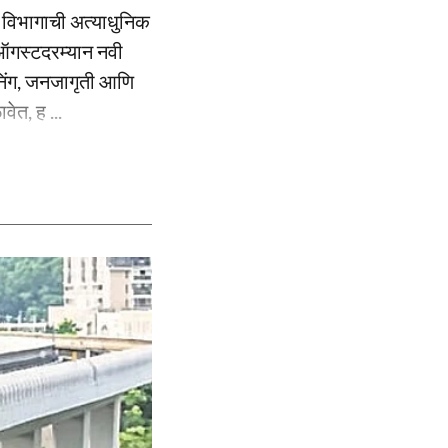
य विभागाची अत्याधुनिक
११ ऑगस्टदरम्यान नवी
ीनिंग, जनजागृती आणि
ेत, ह ...