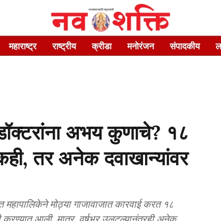
महाराष्ट्र
राष्ट्रीय
क्रीडा
मनोरंजन
संपादकीय
ल
क्टरांना अभय कुणाचे? १८
टकही, तर अनेक दवाखान्यांवर
त महापालिकेने मोठ्या गाजावाजात कारवाई करत १८
ी करण्यात आली. मात्र, वर्षभर उलटल्यानंतरही अनेक