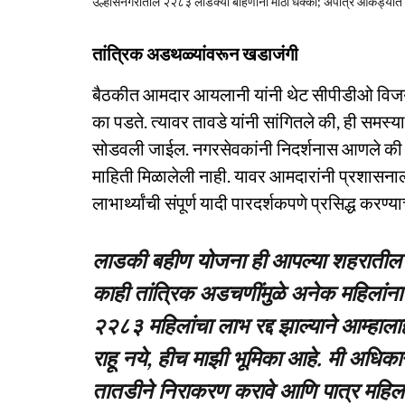
उल्हासनगरातील २२८३ लाडक्या बहिणींना मोठा धक्का; अपात्र आकड्यात व
तांत्रिक अडथळ्यांवरून खडाजंगी
बैठकीत आमदार आयलानी यांनी थेट सीपीडीओ विजय त
का पडते. त्यावर तावडे यांनी सांगितले की, ही समस्
सोडवली जाईल. नगरसेवकांनी निदर्शनास आणले की 
माहिती मिळालेली नाही. यावर आमदारांनी प्रशासनाल
लाभार्थ्यांची संपूर्ण यादी पारदर्शकपणे प्रसिद्ध करण्य
लाडकी बहीण योजना ही आपल्या शहरातील मह
काही तांत्रिक अडचणींमुळे अनेक महिलांना 
२२८३ महिलांचा लाभ रद्द झाल्याने आम्हाल
राहू नये, हीच माझी भूमिका आहे. मी अधिकाऱ्या
तातडीने निराकरण करावे आणि पात्र महिलां