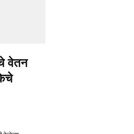
चे वेतन
ेचे