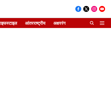
ाइफस्टाइल
आंतरराष्ट्रीय
अक्षररंग