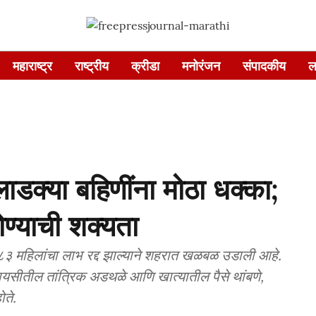
महाराष्ट्र
राष्ट्रीय
क्रीडा
मनोरंजन
संपादकीय
ल
डक्या बहिणींना मोठा धक्का;
ण्याची शक्यता
३ महिलांचा लाभ रद्द झाल्याने शहरात खळबळ उडाली आहे.
वायसीतील तांत्रिक अडथळे आणि खात्यातील पैसे थांबणे,
ोते.