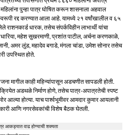
्या पात्रतेच्या तपासणीत प्रथम ८६६० महिलांना अपात्र
६४ महिलांना पुन्हा पात्र घोषित करून शासनाला अहवाल
ूपी रद्द करण्यात आला आहे. यामध्ये २१ वर्षांखालील व ६५
लेले राशनकार्ड धारक, तसेच संपर्कविहीन लाभार्थी यांचा
वधारिया, महेश सुखरमाणी, प्रशांत पाटील, अर्चना करणकाळे,
ंजानी, अमर लुंड, महादेव बगाडे, मंगला चांडा, उमेश सोनार तसेच
री उपस्थित होते.
योजना मागील काही महिन्यांपासून अडचणीत सापडली होती.
रक्रियेत अडथळे निर्माण होणे, तसेच पात्र-अपात्रतेची स्पष्ट
समोर आल्या होत्या. याच पार्श्वभूमीवर आमदार कुमार आयलानी
िकारी आणि नगरसेवकांची विशेष बैठक घेतली.