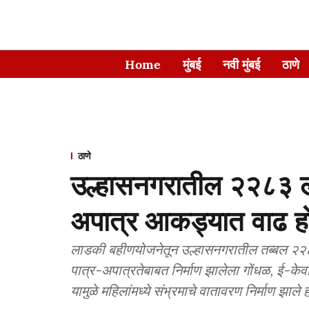
Home
मुंबई
नवी मुंबई
ठाणे
ठाणे
उल्हासनगरातील २२८३ ला
अपात्र आकड्यात वाढ हो
लाडकी बहीणयोजनेतून उल्हासनगरातील तब्बल २२८
पात्र-अपात्रतेबाबत निर्माण झालेला गोंधळ, ई-के
यामुळे महिलांमध्ये संभ्रमाचे वातावरण निर्माण झाले ह