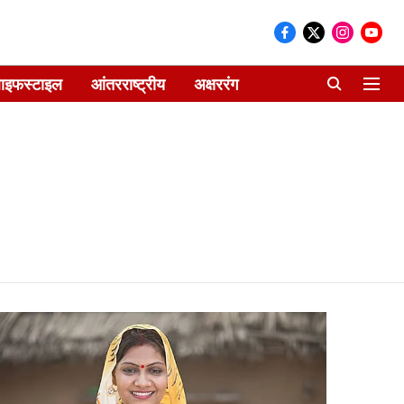
ाइफस्टाइल
आंतरराष्ट्रीय
अक्षररंग