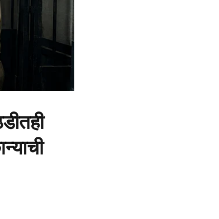
ठडीतही
ान्याची