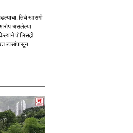
ओढल्याचा, तिचे खासगी
ा आरोप असलेल्या
ेल्याने पोलिसही
त डासांपासून