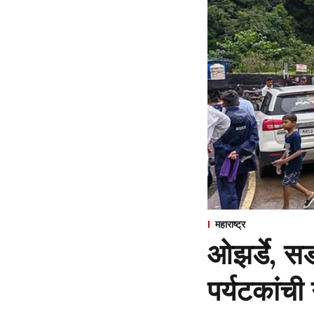
महाराष्ट्र
ओझर्डे, सड
पर्यटकांची