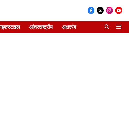
ाइफस्टाइल
आंतरराष्ट्रीय
अक्षररंग