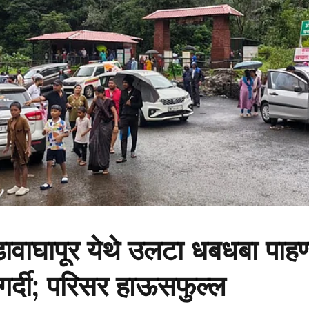
ावाघापूर येथे उलटा धबधबा पाहण
 गर्दी; परिसर हाऊसफुल्ल