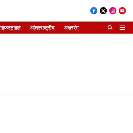
ाइफस्टाइल
आंतरराष्ट्रीय
अक्षररंग