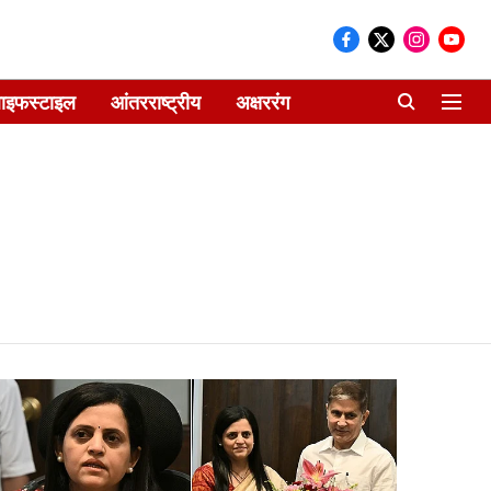
ाइफस्टाइल
आंतरराष्ट्रीय
अक्षररंग