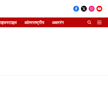
ाइफस्टाइल
आंतरराष्ट्रीय
अक्षररंग