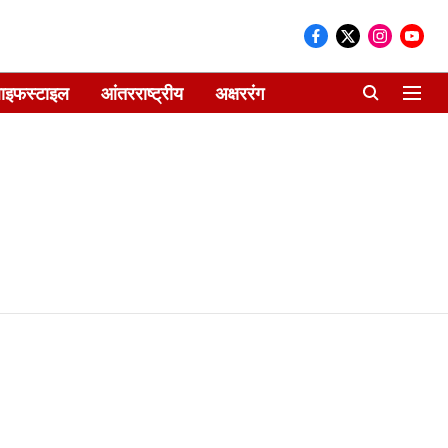
ाइफस्टाइल
आंतरराष्ट्रीय
अक्षररंग