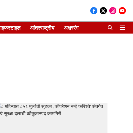
ाइफस्टाइल
आंतरराष्ट्रीय
अक्षररंग