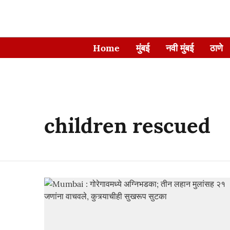
Home
मुंबई
नवी मुंबई
ठाणे
children rescued