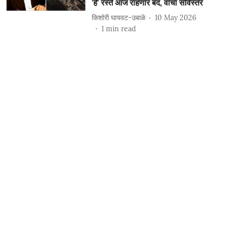
'हे' रस्ते आज राहणार बंद, वाचा सविस्तर
किशोरी घायवट-उबाळे
10 May 2026
1
min read