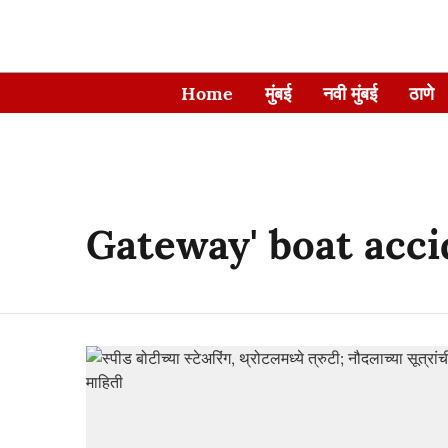
Home
मुंबई
नवी मुंबई
ठाणे
Gateway' boat acci