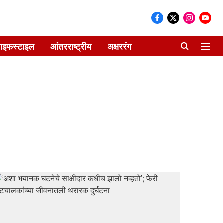
ाइफस्टाइल
आंतरराष्ट्रीय
अक्षररंग