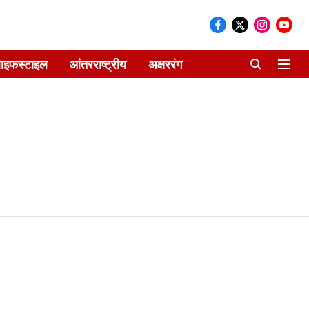
ाइफस्टाइल
आंतरराष्ट्रीय
अक्षररंग