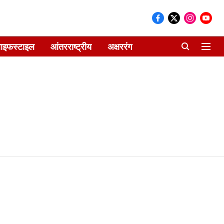
ाइफस्टाइल
आंतरराष्ट्रीय
अक्षररंग