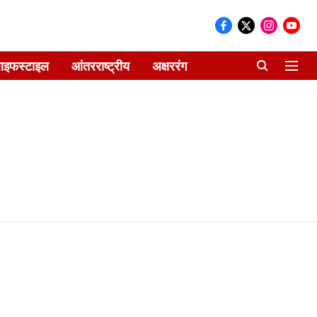
ाइफस्टाइल
आंतरराष्ट्रीय
अक्षररंग