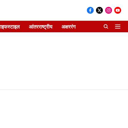
ाइफस्टाइल
आंतरराष्ट्रीय
अक्षररंग