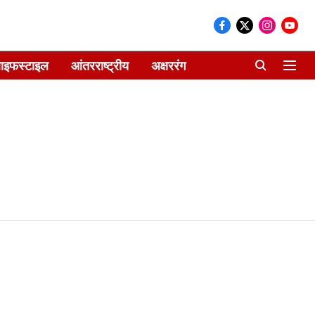
ाइफस्टाइल
आंतरराष्ट्रीय
अक्षररंग