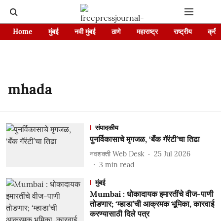
Home
मुंबई
नवी मुंबई
ठाणे
महाराष्ट्र
राष्ट्रीय
क्रीड
mhada
संपादकीय
पुनर्विकासाचे मृगजळ, ‘बँक गॅरंटी’चा तिढा
नवशक्ती Web Desk
25 Jul 2026
3
min read
मुंबई
Mumbai : धोकादायक इमारतींचे वीज-पाणी
तोडणार; ‘म्हाडा’ची आक्रमक भूमिका, कारवाई
करण्यासाठी दिले पत्र