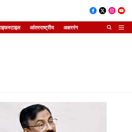
ाइफस्टाइल
आंतरराष्ट्रीय
अक्षररंग