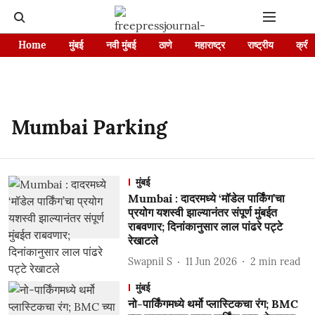
Home
मुंबई
नवी मुंबई
ठाणे
महाराष्ट्र
राष्ट्रीय
क्रीड
Mumbai Parking
मुंबई
Mumbai : दादरमध्ये ‘मॉडेल पार्किंग’चा
प्रयोग यशस्वी झाल्यानंतर संपूर्ण मुंबईत
राबवणार; दिनांकानुसार लाल पांढरे पट्टे
रेखाटले
Swapnil S
11 Jun 2026
2
min read
मुंबई
नो-पार्किंगमध्ये थर्मो प्लास्टिकचा रंग; BMC