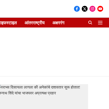
ाइफस्टाइल
आंतरराष्ट्रीय
अक्षररंग