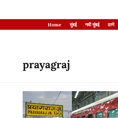
Home
मुंबई
नवी मुंबई
ठाणे
prayagraj