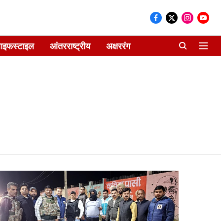
ाइफस्टाइल
आंतरराष्ट्रीय
अक्षररंग