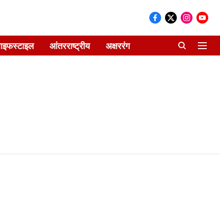
ाइफस्टाइल
आंतरराष्ट्रीय
अक्षररंग