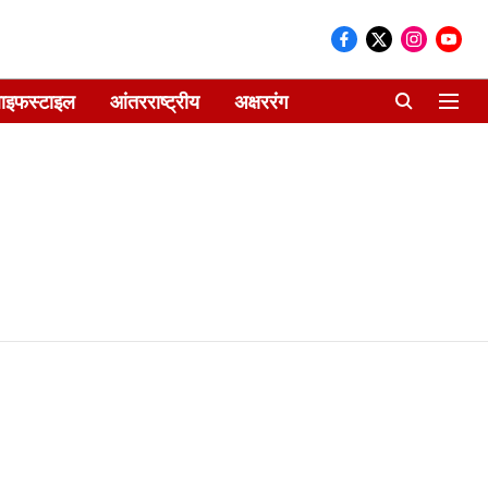
ाइफस्टाइल
आंतरराष्ट्रीय
अक्षररंग