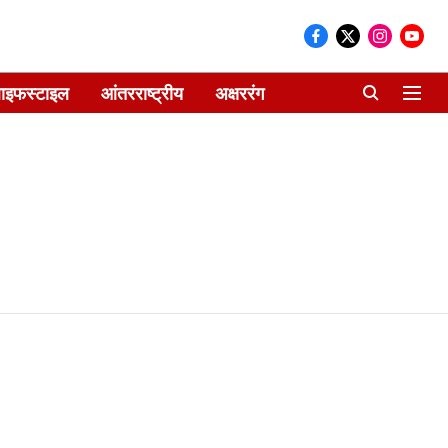
ाइफस्टाइल
आंतरराष्ट्रीय
अक्षररंग