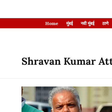
Home
मुंबई
नवी मुंबई
ठाणे
Shravan Kumar At