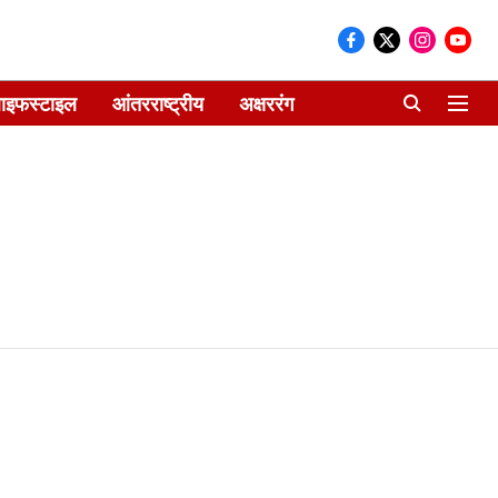
ाइफस्टाइल
आंतरराष्ट्रीय
अक्षररंग