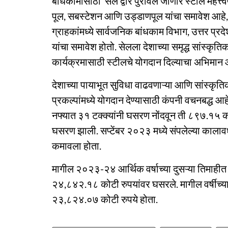
बांधकामासाठी ‘सेल’द्वारे पुरविले जाणारे स्टील महत्त्वप
पूल, सबस्टेशन आणि उड्डाणपूल यांचा समावेश आहे, 
ग्राहकांमध्ये सार्वजनिक बांधकाम विभाग, उत्तर प्रदे
यांचा समावेश होतो. सेलला देशाच्या समृद्ध सांस्कृ
कार्यक्रमासाठी स्टीलचे योगदान दिल्याचा अभिमान आ
देशाच्या पायाभूत सुविधा वाढवणाऱ्या आणि सांस्कृत
प्रकल्पांमध्ये योगदान देण्यासाठी कंपनी वचनबद्ध आह
नफ्यात ३१ टक्क्यांनी घसरण नोंदवून ती ८९७.१५ कोट
घसरण झाली. सप्टेंबर २०२३ मध्ये संपलेल्या काला
कमावला होता.
मागील २०२३-२४ आर्थिक वर्षाच्या दुसऱ्या तिमाही
२४,८४२.१८ कोटी रुपयांवर घसरले. मागील वर्षीच्या
२३,८२४.०७ कोटी रुपये होता.