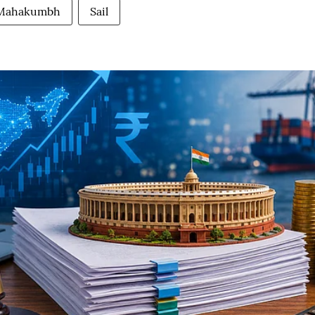
Mahakumbh
Sail