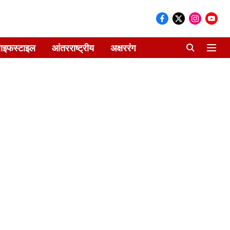
ाइफस्टाइल
आंतरराष्ट्रीय
अक्षररंग