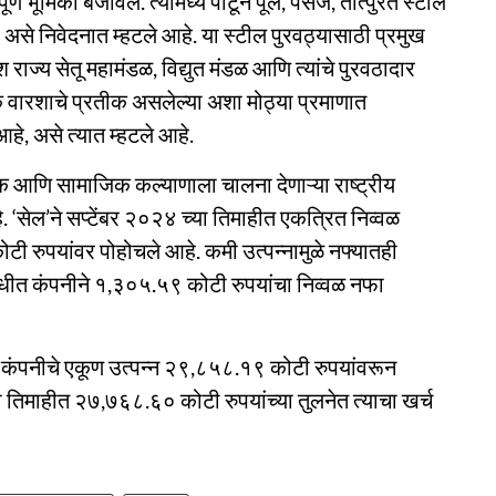
ूर्ण भूमिका बजावेल. त्यामध्ये पोंटून पूल, पॅसेज, तात्पुरते स्टील
असे निवेदनात म्हटले आहे. या स्टील पुरवठ्यासाठी प्रमुख
श राज्य सेतू महामंडळ, विद्युत मंडळ आणि त्यांचे पुरवठादार
तिक वारशाचे प्रतीक असलेल्या अशा मोठ्या प्रमाणात
हे, असे त्यात म्हटले आहे.
िक आणि सामाजिक कल्याणाला चालना देणाऱ्या राष्ट्रीय
े. ‘सेल’ने सप्टेंबर २०२४ च्या तिमाहीत एकत्रित निव्वळ
ी रुपयांवर पोहोचले आहे. कमी उत्पन्नामुळे नफ्यातही
वधीत कंपनीने १,३०५.५९ कोटी रुपयांचा निव्वळ नफा
त कंपनीचे एकूण उत्पन्न २९,८५८.१९ कोटी रुपयांवरून
 तिमाहीत २७,७६८.६० कोटी रुपयांच्या तुलनेत त्याचा खर्च