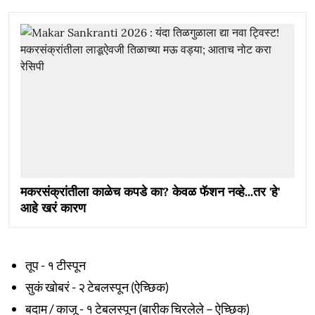
मकरसंक्रांतीला काळेच कपडे का? केवळ फॅशन नव्हे...तर 'हे'
आहे खरं कारण
तूप - १ टीस्पून
सुकं खोबरं - २ टेबलस्पून (ऐच्छिक)
बदाम / काजू - १ टेबलस्पून (बारीक चिरलेले – ऐच्छिक)