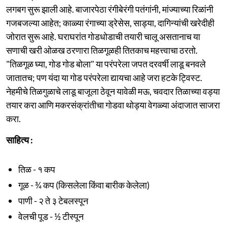
लगबग सुरू झाली आहे. बाजारपेठा रंगीबेरंगी पतंगांनी, मांज्याच्या रिळांनी
गजबजल्या आहेत; काळ्या रंगाच्या ड्रेसेस, साड्या, दागिन्यांची खरेदीही
जोरात सुरू आहे. घराघरांत गोडधोडाची तयारी चालू असतानाच या
सणाची खरी ओळख ठरणारा तिळगूळही तितकाच महत्त्वाचा ठरतो.
"तिळगूळ घ्या, गोड गोड बोला" या परंपरेला जपत दरवर्षी लाडू बनवले
जातातच; पण यंदा या गोड परंपरेला द्यायचा आहे जरा हटके ट्विस्ट.
नेहमीचे तिळगुळाचे लाडू बाजूला ठेवून यावेळी मऊ, चवदार तिळाच्या वड्या
तयार करा आणि मकरसंक्रांतीचा गोडवा थोड्या वेगळ्या अंदाजात साजरा
करा.
साहित्य :
तिळ - १ कप
गूळ - ¾ कप (किसलेला किंवा बारीक केलेला)
पाणी - २ ते ३ टेबलस्पून
वेलची पूड - ½ टीस्पून