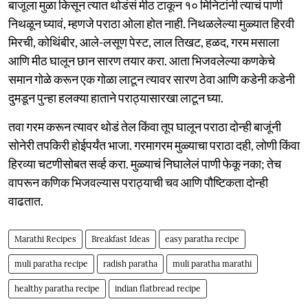
बाजूला मुळा किसून त्यात थोडंसं मीठ टाकून १० मिनिटांनी त्याचं पाणी
निथळून घ्यावं, म्हणजे पराठा ओला होत नाही. निथळलेल्या मुळ्यात हिरवी
मिरची, कोथिंबीर, आले-लसूण पेस्ट, लाल तिखट, हळद, गरम मसाला
आणि मीठ घालून छान सारण तयार करा. आता भिजवलेल्या कणकेचे
समान गोळे करून एक गोळा लाटून त्यावर सारण ठेवा आणि कडेनी कडेनी
दुमडून पुन्हा हलक्या हाताने पराठ्यासारखा लाटून घ्या.
तवा गरम करून त्यावर थोडं तेल किंवा तूप घालून पराठा दोन्ही बाजूंनी
सोनेरी तपकिरी होईपर्यंत भाजा. गरमागरम मुळ्याचा पराठा दही, लोणी किंवा
हिरव्या चटणीसोबत सर्व्ह करा. मुळ्याचं निघालेलं पाणी फेकू नका; तेच
वापरून कणिक भिजवल्यास पराठ्याची चव आणि पौष्टिकता दोन्ही
वाढतात.
Marathi Recipes
Breakfast Ideas
easy paratha recipe
muli paratha recipe
radish paratha
muli paratha marathi
healthy paratha recipe
indian flatbread recipe