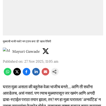
मुळ्याची भाजी नको? मग ट्राय करा 'ही' खास रेसिपी
Mayuri Gawade
Published on
:
27 Nov 2025, 11:05 am
घरात मुळा असला की बहुतेक वेळा भाजीच बनते… आणि ती सर्वांना
आवडेलच, असं नसतं. पण त्याच मुळ्यापासून जर खमंग आणि अगदी
ढाबा-स्टाईल पराठा तयार झाला, तर? मग हा मुळा घरातला ‘अनवाँटेड’ न
राहता सगळ्यांचा फेव्हरेट होईल. सकाळचा नाश्ता झटपट तयार करायचा