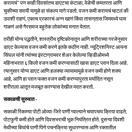
करायचं" पण काही दिवसांतच डाएटचा कंटाळा, वेळेची कमतरता आणि
चुकीच्या सवयी यामुळे हा संकल्प मागे पडतो. वजन कमी करायचं म्हटलं की
उपाशी राहणं, एकाच प्रकारचं अन्न खाणं किंवा तासन्‌तास जिममध्ये घाम
गाळणं असे गैरसमज बहुतेक लोकांच्या मनात येतात.
तरीही योग्य पद्धतीने, शास्त्रीय दृष्टिकोनातून आणि शरीराच्या गरजेनुसार
डाएट केल्यास वजन कमी करणे इतके कठीण नाही. न्यूट्रिशनिस्ट आयना
सिंघल यांनी त्यांच्या इंस्टाग्रामवर शेअर केलेल्या व्हिडीओमध्ये
महिनाभरात ६ किलो वजन कमी करण्यासाठी खास डाएट प्लान दिला आहे.
त्यानुसार योग्य डाएट आणि हलक्या व्यायामामुळे वजन कमी होणे शक्य
आहे, आणि हा प्लान फक्त वजन कमी करण्यापुरता मर्यादित नसून
शरीराला आतून मजबूत करण्यास देखील मदत करतो.
सकाळची सुरुवात -
सकाळी रिकाम्या पोटी ओव्या-जिरे पाणी प्याल्याने चयापचय क्रिया वाढते,
पोटफुगी कमी होते आणि दिवसभराची भूक नियंत्रित होते. दुसऱ्या दिवशी
मेथीच्या बियांचे पाणी पिणे पचनक्रिया सुधारण्यास आणि रक्तातील