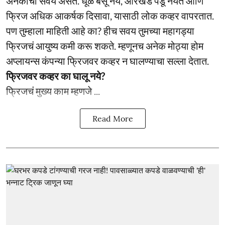
अनेकांची सवय असते. धूळ बसू नये, ओरखडे पडू नयेत आणि
फ्रिज अधिक आकर्षक दिसावा, यासाठी लोक कव्हर वापरतात.
पण तुम्हाला माहिती आहे का? हीच सवय तुमच्या महागड्या
फ्रिजचं आयुष्य कमी करू शकते. म्हणूनच अनेक मोठ्या होम
अप्लायन्स कंपन्या फ्रिजवर कव्हर न घालण्याचा सल्ला देतात.
फ्रिजवर कव्हर का घालू नये?
फ्रिजचं मुख्य काम म्हणजे ...
Read More