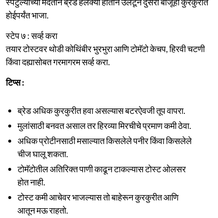
स्पॅटुल्याच्या मदतीने ब्रेड हलक्या हाताने उलटून दुसरी बाजूही कुरकुरीत
होईपर्यंत भाजा.
स्टेप ७ : सर्व्ह करा
तयार टोस्टवर थोडी कोथिंबीर भुरभुरा आणि टोमॅटो केचप, हिरवी चटणी
किंवा दह्यासोबत गरमागरम सर्व्ह करा.
टिप्स :
ब्रेड अधिक कुरकुरीत हवा असल्यास बटरऐवजी तूप वापरा.
मुलांसाठी बनवत असाल तर हिरव्या मिरचीचे प्रमाण कमी ठेवा.
अधिक प्रोटीनसाठी मसाल्यात किसलेले पनीर किंवा किसलेले
चीज घालू शकता.
टोमॅटोतील अतिरिक्त पाणी काढून टाकल्यास टोस्ट ओलसर
होत नाही.
टोस्ट कमी आचेवर भाजल्यास तो बाहेरून कुरकुरीत आणि
आतून मऊ राहतो.