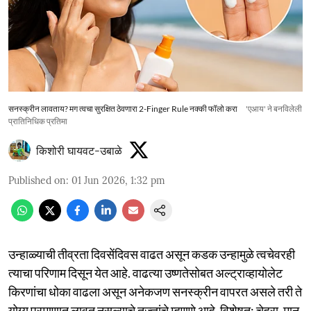
सनस्क्रीन लावताय? मग त्वचा सुरक्षित ठेवणारा 2-Finger Rule नक्की फॉलो करा
'एआय' ने बनविलेली
प्रातिनिधिक प्रतिमा
किशोरी घायवट-उबाळे
Published on
:
01 Jun 2026, 1:32 pm
उन्हाळ्याची तीव्रता दिवसेंदिवस वाढत असून कडक उन्हामुळे त्वचेवरही
त्याचा परिणाम दिसून येत आहे. वाढत्या उष्णतेसोबत अल्ट्राव्हायोलेट
किरणांचा धोका वाढला असून अनेकजण सनस्क्रीन वापरत असले तरी ते
योग्य प्रमाणात लावत नसल्याचे तज्ज्ञांचे म्हणणे आहे. विशेषत: चेहरा, मान