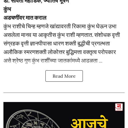
डॉ. सविता महाडिक, ज्योतिष भूषण
कुंभ
अडचणींवर मात कराल
कुंभ राशीचे चिन्ह म्हणजे खांद्यावरती रिकामा कुंभ घेऊन उभा
असलेला मानव या आकृतीस कुंभ राशी म्हणतात. संशोधक वृत्ती
संग्रहक वृत्ती ज्ञानपीपासा धारण शक्ती बुद्धीची प्रगल्भता
अलौकिक स्मरणशक्ती लोकोत्तर बुद्धिमत्ता वक्तृत्व परोपकार
असे श्रेष्ठ गुण कुंभ राशींच्या जातकांमध्ये आढळता ...
Read More