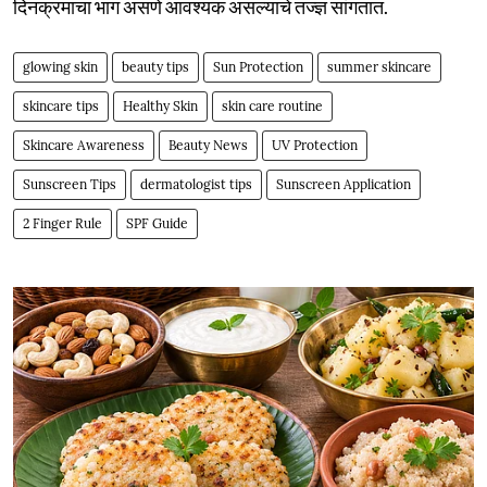
दिनक्रमाचा भाग असणे आवश्यक असल्याचे तज्ज्ञ सांगतात.
glowing skin
beauty tips
Sun Protection
summer skincare
skincare tips
Healthy Skin
skin care routine
Skincare Awareness
Beauty News
UV Protection
Sunscreen Tips
dermatologist tips
Sunscreen Application
2 Finger Rule
SPF Guide