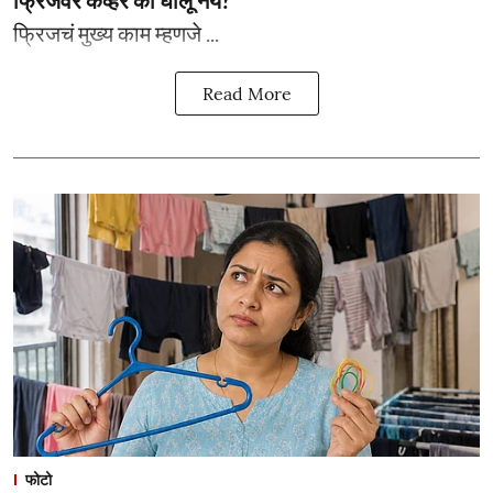
फ्रिजवर कव्हर का घालू नये?
फ्रिजचं मुख्य काम म्हणजे ...
Read More
फोटो