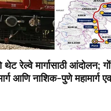
थेट रेल्वे मार्गासाठी आंदोलन; गों
ामार्ग आणि नाशिक-पुणे महामार्ग ए