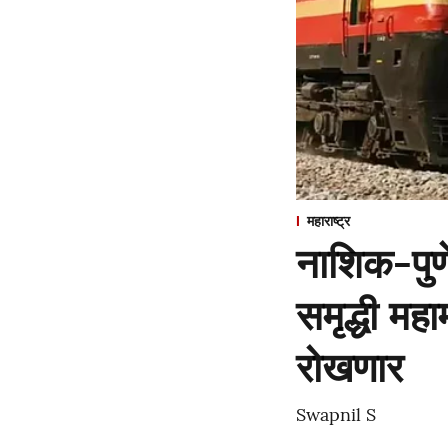
महाराष्ट्र
नाशिक-पुणे 
समृद्धी मह
रोखणार
Swapnil S