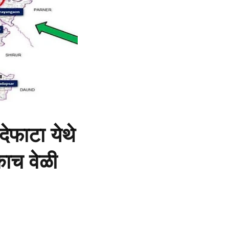
देफाटा येथे
काच वेळी