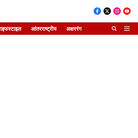
ाइफस्टाइल
आंतरराष्ट्रीय
अक्षररंग