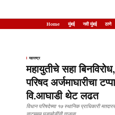
Home
मुंबई
नवी मुंबई
ठाणे
महाराष्ट्र
महायुतीचे सहा बिनविरो
परिषद अर्जमाघारीचा टप्प
वि.आघाडी थेट लढत
विधान परिषदेच्या १७ स्थानिक प्राधिकारी मतदारस
नाट्यमय घडामोडींनी गाजला.