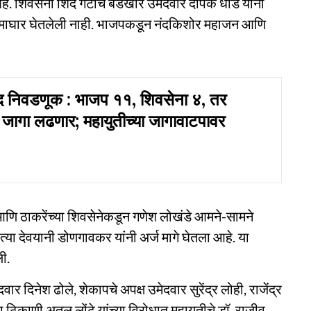
े. शिवसेना शिंदे गटाचे बंडखोर उमेदवार दीपक धांडे यांनी
 यांनी माघार घेतलेली नाही. भाजपकडून नंदकिशोर महाजन आणि
द निवडणूक : भाजप ११, शिवसेना ४, तर
 २ जागा लढणार; महायुतीच्या जागावाटपावर
णि ठाकरेंच्या शिवसेनेकडून गणेश लोखंडे आमने-सामने
, त्या देवयानी डोणगावकर यांनी अर्ज मागे घेतला आहे. या
ी.
वार दिनेश ढोले, शेकापचे अपक्ष उमेदवार सुरेंद्र लोही, राजेंद्र
ा ठिकाणी अतुल लोंढे यांच्या विरोधात महायुतीचे डॉ. राजीव