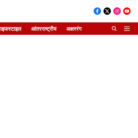
ाइफस्टाइल
आंतरराष्ट्रीय
अक्षररंग