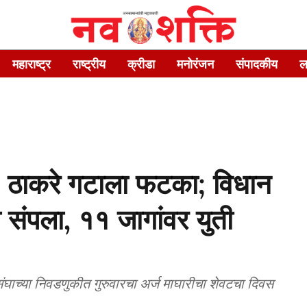
महाराष्ट्र
राष्ट्रीय
क्रीडा
मनोरंजन
संपादकीय
ल
ध, ठाकरे गटाला फटका; विधान
ा संपला, ११ जागांवर युती
ंघाच्या निवडणुकीत गुरुवारचा अर्ज माघारीचा शेवटचा दिवस