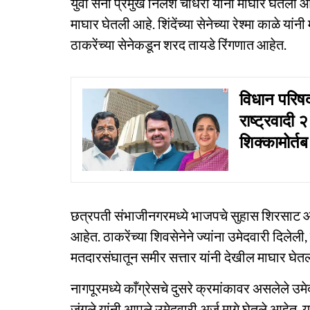
युवा सेना प्रमुख निलेश चौधरी यांनी माघार घेतली आह
माघार घेतली आहे. शिंदेंच्या सेनेच्या रेश्मा काळे
ठाकरेंच्या सेनेकडून शरद तायडे रिंगणात आहेत.
विधान परिष
राष्ट्रवादी
शिक्कामोर्तब
छत्रपती संभाजीनगरमध्ये भाजपचे सुहास शिरसाट आ
आहेत. ठाकरेंच्या शिवसेनेने ज्यांना उमेदवारी दिलेली
मतदारसंघातून समीर सत्तार यांनी देखील माघार घेतल
नागपूरमध्ये काँग्रेसचे दुसरे क्रमांकावर असलेले उमेद
जंगले यांनी आपले उमेदवारी अर्ज मागे घेतले आहेत. य