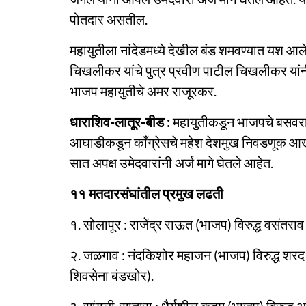
पोतदार असतील.
महायुतीला नांदेडमध्ये देखील बंड शमवण्यात यश आले. 
चिखलीकर यांचे पुत्र प्रवीण पाटील चिखलीकर यांनी 
भाजप महायुतीचे अमर राजूरकर.
धाराशिव-लातूर-बीड :
महायुतीकडून भाजपचे बसवरा
आघाडीकडून काँग्रेसचे महेश देशमुख निवडणूक आखा
सात अपक्ष उमेदवारांनी अर्ज मागे घेतले आहेत.
११ मतदारसंघांतील प्रमुख लढती
१. सोलापूर : राजेंद्र राऊत (भाजप) विरुद्ध वसंतराव
२. जळगाव : नंदकिशोर महाजन (भाजप) विरुद्ध शरद तायड
शिवसेना बंडखोर).
३. सांगली-सातारा : धैर्यशील कदम (भाजप) विरुद्ध अभ