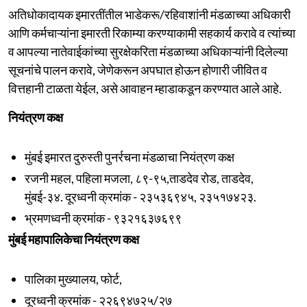
अतिधोकादायक इमारतींतील भाडेकरू/रहिवाशांनी मंडळाच्या अधिकारी
आणि कर्मचाऱ्यांना इमारती रिकाम्या करण्याकामी सहकार्य करावे व त्यांच्या
व आपल्या नातेवाईकांच्या सुरक्षेकरिता मंडळाच्या अधिकाऱ्यांनी दिलेल्या
सूचनांचे पालन करावे, जेणेकरून अपघात होऊन होणारी जीवित व
वित्तहानी टाळता येईल, असे आ‌वाहन म्हाडाकडून करण्यात आले आहे.
नियंत्रण कक्ष
मुंबई इमारत दुरुस्ती पुनर्रचना मंडळाचा नियंत्रण कक्ष
रजनी महल, पहिला मजला, ८९-९५,ताडदेव रोड, ताडदेव,
मुंबई-३४. दूरध्वनी क्रमांक - २३५३६९४५, २३५१७४२३.
भ्रमणध्वनी क्रमांक - ९३२१६३७६९९
मुंबई महापालिकेचा नियंत्रण कक्ष
पालिका मुख्यालय, फोर्ट,
दूरध्वनी क्रमांक - २२६९४७२५/२७