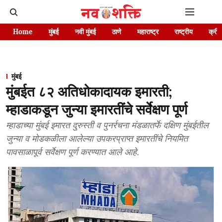
Home
मुंबई
नवी मुंबई
ठाणे
महाराष्ट्र
राष्ट्रीय
क्रीड
मुंबई
मुंबईत ८२ अतिधोकादायक इमारती;
म्हाडाकडून जुन्या इमारतींचे सर्वेक्षण पूर्ण
म्हाडाच्या मुंबई इमारत दुरुस्ती व पुनर्रचना मंडळातर्फे दक्षिण मुंबईतील
जुन्या व मोडकळीला आलेल्या उपकरप्राप्त इमारतींचे नियमित
पावसाळापूर्व सर्वेक्षण पूर्ण करण्यात आले आहे.