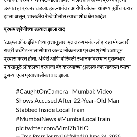
डब्यात हा प्रकार घडला. हल्ल्यानंतर आरोपी लोकल थांबण्यापूर्वीच फरार
झाला असून, शासकीय रेल्वे पोलीस त्याचा शोध घेत आहेत.
प्रथम श्रेणीच्या डब्यात झाला वाद
'टाइम्स ऑफ इंडिया'च्या वृत्तानुसार, मृत तरुण मयंक लोहार हा मंगळवारी
रात्री चर्चगेट-नालासोपारा जलद लोकलच्या प्रथम श्रेणी डब्यातून
प्रवास करत होता. अंधेरी आणि बोरिवली स्थानकांदरम्यान मुसळधार
पावसामुळे लोकलचा दरवाजा बंद करण्याच्या क्षुल्लक कारणावरून त्याचा
दुसऱ्या एका प्रवाशासोबत वाद झाला.
#CaughtOnCamera
| Mumbai: Video
Shows Accused After 22-Year-Old Man
Stabbed Inside Local Train
#MumbaiNews
#MumbaiLocalTrain
pic.twitter.com/Vlml7b1tIO
— Free Press Journal (@fpjindia)
June 24, 2026