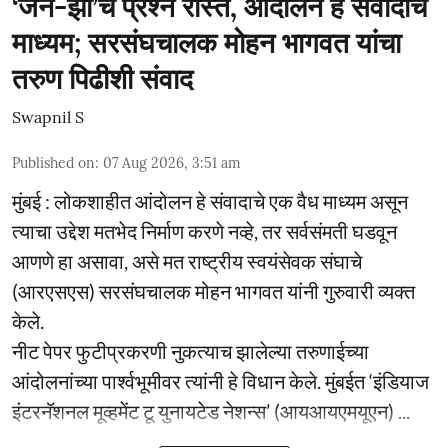
‘जेन-झी’चे प्रश्न रास्त, आंदोलन हे संवादाचे
माध्यम; सरसंघचालक मोहन भागवत यांचा
तरुण पिढीशी संवाद
Swapnil S
Published on
:
07 Aug 2026, 3:51 am
मुंबई : लोकशाहीत आंदोलन हे संवादाचे एक वैध माध्यम असून
त्याचा उद्देश मतभेद निर्माण करणे नव्हे, तर सर्वसंमती घडवून
आणणे हा असावा, असे मत राष्ट्रीय स्वयंसेवक संघाचे
(आरएसएस) सरसंघचालक मोहन भागवत यांनी गुरुवारी व्यक्त
केले.
नीट पेपर फुटीप्रकरणी नुकत्याच झालेल्या तरुणाईच्या
आंदोलनांच्या पार्श्वभूमीवर त्यांनी हे विधान केले. मुंबईत ‘इंडियाज
इंटरनॅशनल मूव्हमेंट टू युनायटेड नेशन्स’ (आयआयएमयूएन) ...