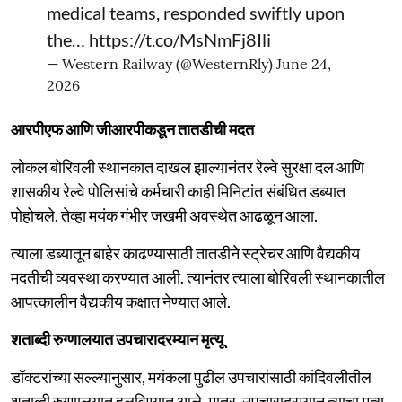
medical teams, responded swiftly upon
the…
https://t.co/MsNmFj8Ili
— Western Railway (@WesternRly)
June 24,
2026
आरपीएफ आणि जीआरपीकडून तातडीची मदत
लोकल बोरिवली स्थानकात दाखल झाल्यानंतर रेल्वे सुरक्षा दल आणि
शासकीय रेल्वे पोलिसांचे कर्मचारी काही मिनिटांत संबंधित डब्यात
पोहोचले. तेव्हा मयंक गंभीर जखमी अवस्थेत आढळून आला.
त्याला डब्यातून बाहेर काढण्यासाठी तातडीने स्ट्रेचर आणि वैद्यकीय
मदतीची व्यवस्था करण्यात आली. त्यानंतर त्याला बोरिवली स्थानकातील
आपत्कालीन वैद्यकीय कक्षात नेण्यात आले.
शताब्दी रुग्णालयात उपचारादरम्यान मृत्यू
डॉक्टरांच्या सल्ल्यानुसार, मयंकला पुढील उपचारांसाठी कांदिवलीतील
शताब्दी रुग्णालयात हलविण्यात आले. मात्र, उपचारादरम्यान त्याचा मृत्यू