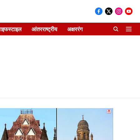
ाइफस्टाइल
आंतरराष्ट्रीय
अक्षररंग