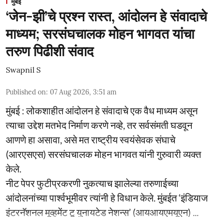
मुंबई
‘जेन-झी’चे प्रश्न रास्त, आंदोलन हे संवादाचे
माध्यम; सरसंघचालक मोहन भागवत यांचा
तरुण पिढीशी संवाद
Swapnil S
Published on
:
07 Aug 2026, 3:51 am
मुंबई : लोकशाहीत आंदोलन हे संवादाचे एक वैध माध्यम असून
त्याचा उद्देश मतभेद निर्माण करणे नव्हे, तर सर्वसंमती घडवून
आणणे हा असावा, असे मत राष्ट्रीय स्वयंसेवक संघाचे
(आरएसएस) सरसंघचालक मोहन भागवत यांनी गुरुवारी व्यक्त
केले.
नीट पेपर फुटीप्रकरणी नुकत्याच झालेल्या तरुणाईच्या
आंदोलनांच्या पार्श्वभूमीवर त्यांनी हे विधान केले. मुंबईत ‘इंडियाज
इंटरनॅशनल मूव्हमेंट टू युनायटेड नेशन्स’ (आयआयएमयूएन) ...