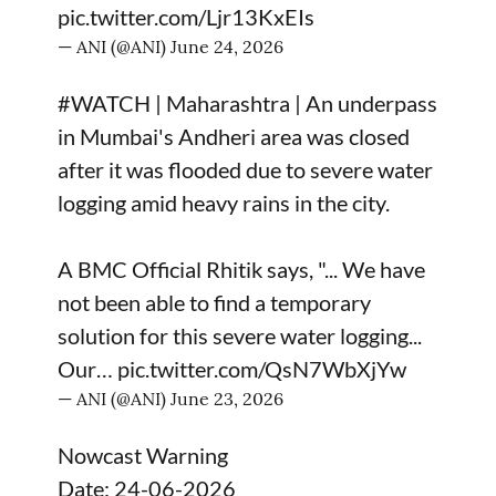
pic.twitter.com/Ljr13KxEIs
— ANI (@ANI)
June 24, 2026
#WATCH
| Maharashtra | An underpass
in Mumbai's Andheri area was closed
after it was flooded due to severe water
logging amid heavy rains in the city.
A BMC Official Rhitik says, "... We have
not been able to find a temporary
solution for this severe water logging...
Our…
pic.twitter.com/QsN7WbXjYw
— ANI (@ANI)
June 23, 2026
Nowcast Warning
Date: 24-06-2026