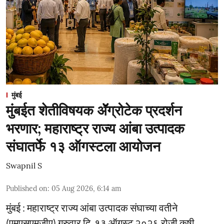
मुंबई
मुंबईत शेतीविषयक ॲॅग्रोटेक प्रदर्शन
भरणार; महाराष्ट्र राज्य आंबा उत्पादक
संघातर्फे १३ ऑगस्टला आयोजन
Swapnil S
Published on
:
05 Aug 2026, 6:14 am
मुंबई : महाराष्ट्र राज्य आंबा उत्पादक संघाच्या वतीने
(एमएसएमजीए) गुरुवार दि. १३ ऑगस्ट २०२६ रोजी कृषी,