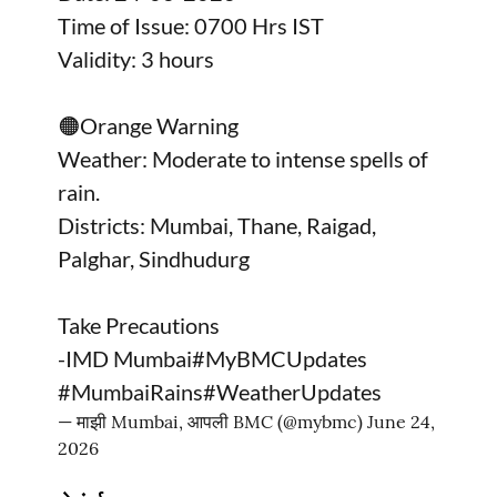
Time of Issue: 0700 Hrs IST
Validity: 3 hours
🟠Orange Warning
Weather: Moderate to intense spells of
rain.
Districts: Mumbai, Thane, Raigad,
Palghar, Sindhudurg
Take Precautions
-IMD Mumbai
#MyBMCUpdates
#MumbaiRains
#WeatherUpdates
— माझी Mumbai, आपली BMC (@mybmc)
June 24,
2026