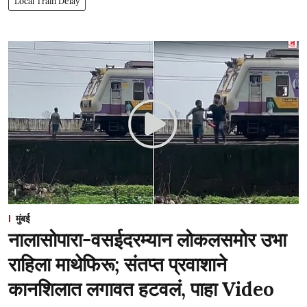
Local Train Delay
मुंबई
नालासोपारा-वसईदरम्यान लोकलसमोर उभा
राहिला माथेफिरू; संतप्त प्रवाशाने
कानशिलात लगावत हटवलं, पाहा Video