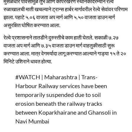
मुसळधार पावसामुळे तुर्भे आणि कोपरखैरणे स्थानकांदरम्यान रेल्वे
रुळाखालची माती खचल्याने ट्रान्स हार्बर मार्गावरील रेल्वे सेवांवर परिणाम
झाला. पहाटे ५.०६ वाजता अप मार्ग आणि ५.५० वाजता डाउन मार्ग
असुरक्षित घोषित करण्यात आला.
रेल्वे प्रशासनाने तातडीने दुरुस्तीचे काम हाती घेतले. सकाळी ७.२७
वाजता अप मार्ग आणि ७.३५ वाजता डाउन मार्ग वाहतुकीसाठी सुरू
करण्यात आला. मात्र वेगमर्यादा लागू करण्यात आल्याने गाड्या १५ ते २०
मिनिटे उशिराने धावत होत्या.
#WATCH
| Maharashtra | Trans-
Harbour Railway services have been
temporarily suspended due to soil
erosion beneath the railway tracks
between Koparkhairane and Ghansoli in
Navi Mumbai