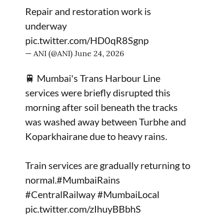
Repair and restoration work is
underway
pic.twitter.com/HD0qR8Sgnp
— ANI (@ANI)
June 24, 2026
🚆 Mumbai's Trans Harbour Line
services were briefly disrupted this
morning after soil beneath the tracks
was washed away between Turbhe and
Koparkhairane due to heavy rains.
Train services are gradually returning to
normal.
#MumbaiRains
#CentralRailway
#MumbaiLocal
pic.twitter.com/zIhuyBBbhS