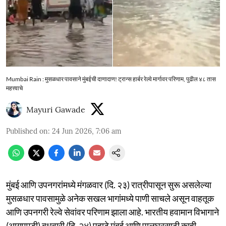
Mumbai Rain : मुसळधार पावसाने मुंबईची दाणादाण! ट्रान्स हार्बर रेल्वे मार्गावर परिणाम, पुढील ४८ तास
महत्त्वाचे
Mayuri Gawade
Published on
:
24 Jun 2026, 7:06 am
मुंबई आणि उपनगरांमध्ये मंगळवार (दि. २३) रात्रीपासून सुरू असलेल्या
मुसळधार पावसामुळे अनेक सखल भागांमध्ये पाणी साचले असून वाहतूक
आणि उपनगरी रेल्वे सेवांवर परिणाम झाला आहे. भारतीय हवामान विभागाने
(आयएमडी) बुधवारी (दि. २४) पहाटे मुंबई आणि पालघरसाठी काही