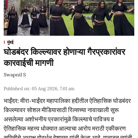
मुंबई
घोडबंदर किल्ल्यावर होणाऱ्या गैरप्रकारांवर
कारवाईची मागणी
Swapnil S
Published on
:
05 Aug 2026, 7:01 am
भाईंंदर: मीरा-भाईंदर महापालिका हद्दीतील ऐतिहासिक घोडबंदर
किल्ल्यावर सोशल मीडियासाठी रिल्सच्या नावाखाली सुरू
असलेल्या अशोभनीय प्रकारांमुळे किल्ल्याचे पावित्र्य व
ऐतिहासिक महत्त्व धोक्यात आल्याचा आरोप मराठी एकीकरण
समितीचे अध्यक्ष गोवर्धन देशमुख यांनी केला आहे. याबाबत त्यांनी