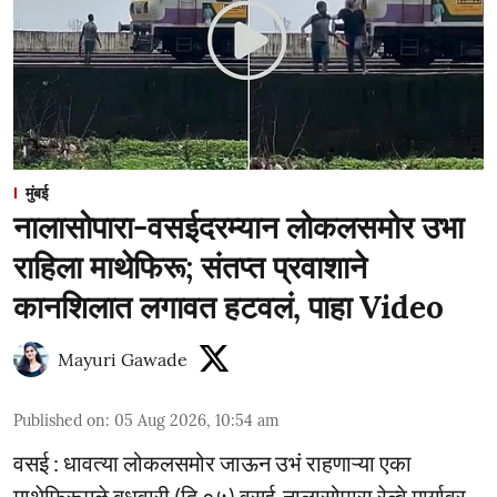
मुंबई
नालासोपारा-वसईदरम्यान लोकलसमोर उभा
राहिला माथेफिरू; संतप्त प्रवाशाने
कानशिलात लगावत हटवलं, पाहा Video
Mayuri Gawade
Published on
:
05 Aug 2026, 10:54 am
वसई : धावत्या लोकलसमोर जाऊन उभं राहणाऱ्या एका
माथेफिरूमुळे बुधवारी (दि.०५) वसई-नालासोपारा रेल्वे मार्गावर