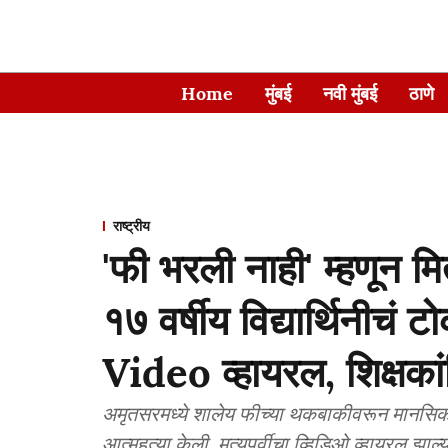
Home
मुंबई
नवी मुंबई
ठाणे
राष्ट्रीय
'फी भरली नाही' म्हणून म
१७ वर्षीय विद्यार्थिनीचं टो
Video व्हायरल, शिक्षकांव
अमृतसरमध्ये शालेय फीच्या थकबाकीवरून मानसिक छ
आत्महत्या केली. मृत्यूपूर्वीचा व्हिडिओ व्हायरल झा