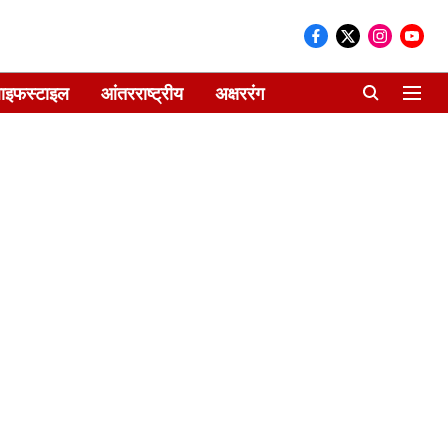
ाइफस्टाइल
आंतरराष्ट्रीय
अक्षररंग