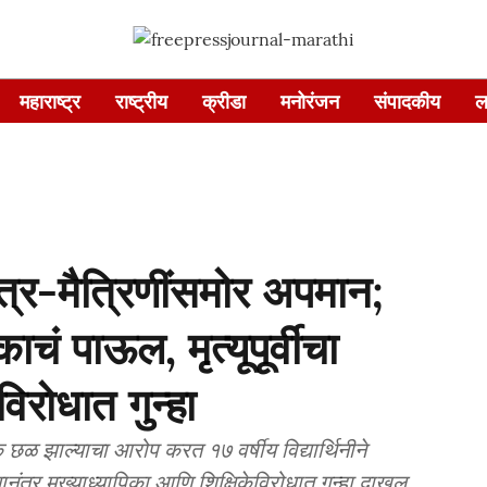
महाराष्ट्र
राष्ट्रीय
क्रीडा
मनोरंजन
संपादकीय
ल
ित्र-मैत्रिणींसमोर अपमान;
काचं पाऊल, मृत्यूपूर्वीचा
िरोधात गुन्हा
ळ झाल्याचा आरोप करत १७ वर्षीय विद्यार्थिनीने
ल्यानंतर मुख्याध्यापिका आणि शिक्षिकेविरोधात गुन्हा दाखल