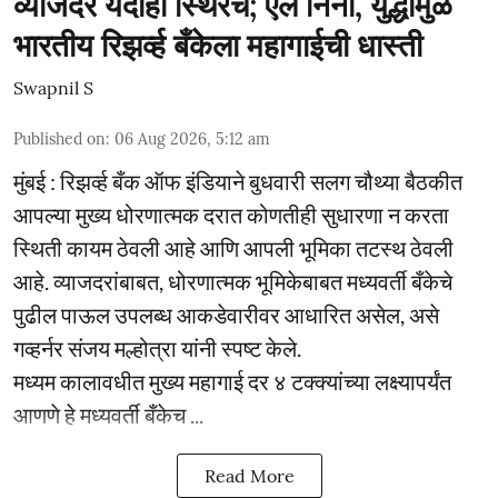
व्याजदर यंदाही स्थिरच; एल निनो, युद्धामुळे
भारतीय रिझर्व्ह बँकेला महागाईची धास्ती
Swapnil S
Published on
:
06 Aug 2026, 5:12 am
मुंबई : रिझर्व्ह बँक ऑफ इंडियाने बुधवारी सलग चौथ्या बैठकीत
आपल्या मुख्य धोरणात्मक दरात कोणतीही सुधारणा न करता
स्थिती कायम ठेवली आहे आणि आपली भूमिका तटस्थ ठेवली
आहे. व्याजदरांबाबत, धोरणात्मक भूमिकेबाबत मध्यवर्ती बँकेचे
पुढील पाऊल उपलब्ध आकडेवारीवर आधारित असेल, असे
गव्हर्नर संजय मल्होत्रा यांनी स्पष्ट केले.
मध्यम कालावधीत मुख्य महागाई दर ४ टक्क्यांच्या लक्ष्यापर्यंत
आणणे हे मध्यवर्ती बँकेच ...
Read More