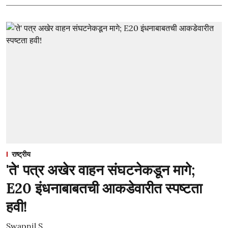
राष्ट्रीय
'ते' पत्र अखेर वाहन संघटनेकडून मागे;
E20 इंधनाबाबतची आकडेवारीत स्पष्टता
हवी!
Swapnil S