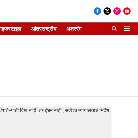
ाइफस्टाइल
आंतरराष्ट्रीय
अक्षररंग