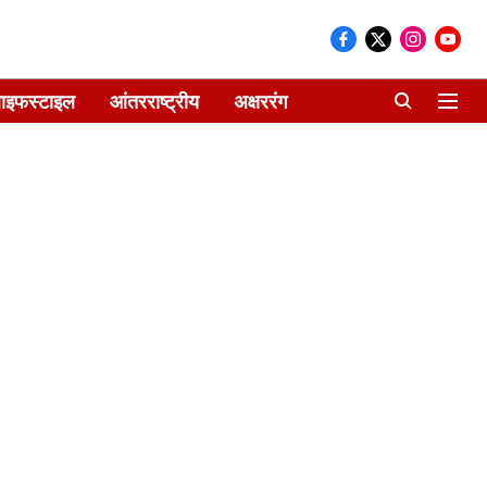
ाइफस्टाइल
आंतरराष्ट्रीय
अक्षररंग