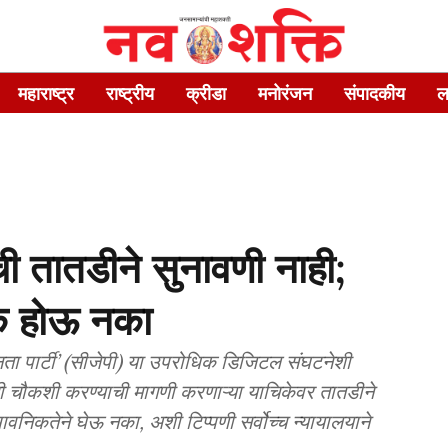
महाराष्ट्र
राष्ट्रीय
क्रीडा
मनोरंजन
संपादकीय
ल
ी तातडीने सुनावणी नाही;
निक होऊ नका
ा पार्टी’ (सीजेपी) या उपरोधिक डिजिटल संघटनेशी
ी चौकशी करण्याची मागणी करणाऱ्या याचिकेवर तातडीने
ावनिकतेने घेऊ नका, अशी टिप्पणी सर्वोच्च न्यायालयाने