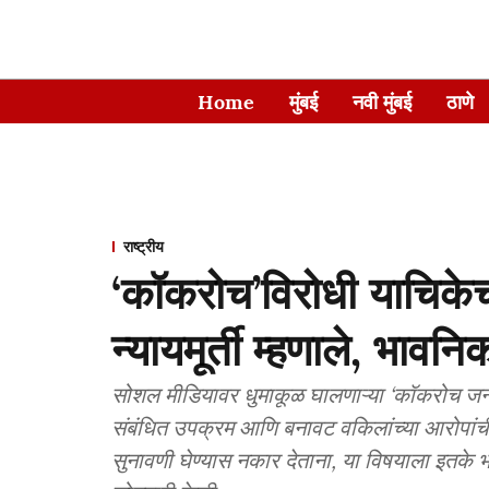
Home
मुंबई
नवी मुंबई
ठाणे
राष्ट्रीय
‘कॉकरोच’विरोधी याचिकेच
न्यायमूर्ती म्हणाले, भाव
सोशल मीडियावर धुमाकूळ घालणाऱ्या ‘कॉकरोच जनत
संबंधित उपक्रम आणि बनावट वकिलांच्या आरोपांच
सुनावणी घेण्यास नकार देताना, या विषयाला इतके भ