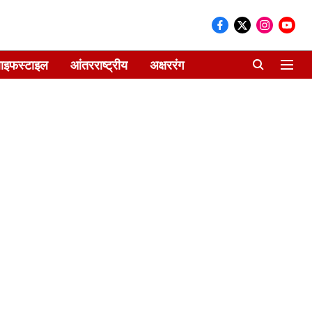
ाइफस्टाइल
आंतरराष्ट्रीय
अक्षररंग