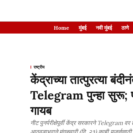
Home
मुंबई
नवी मुंबई
ठाणे
राष्ट्रीय
केंद्राच्या तात्पुरत्या बंद
Telegram पुन्हा सुरू;
गायब
नीट पुनर्परीक्षेपूर्वी केंद्र सरकारने Telegram व
आठवडाभराने मंगळवारी (दि. २३) काही युजर्ससाठी 