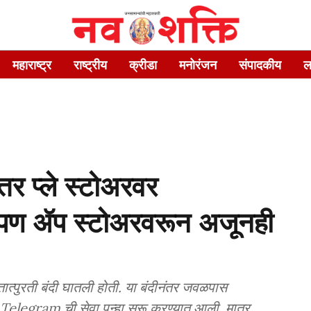
महाराष्ट्र
राष्ट्रीय
क्रीडा
मनोरंजन
संपादकीय
ल
ीनंतर प्ले स्टोअरवर
 पण ॲप स्टोअरवरून अजूनही
र तात्पुरती बंदी घातली होती. या बंदीनंतर जवळपास
Telegram ची सेवा पुन्हा सुरू करण्यात आली. मात्र...